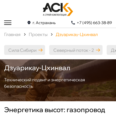
г. Астрахань
+7 (495) 663-38-89
Главная
Проекты
Дзуарикау-Цхинвал
Сила Сибири
Северный поток - 2
Дж
Дзуарикау-Цхинвал
Технический подвиг и энергетическая
безопасность
Энергетика высот: газопровод