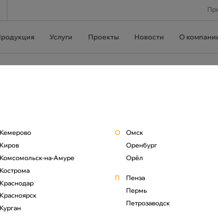
Про
родукция
Услуги
Проекты
Новости
О компани
Северный поток - 2
Кемерово
О
Омск
Киров
Оренбург
Надежность и гибкость поставок
российского газа в Европу
Комсомольск-на-Амуре
Орёл
Кострома
П
Пенза
Краснодар
Пермь
Красноярск
Петрозаводск
Курган