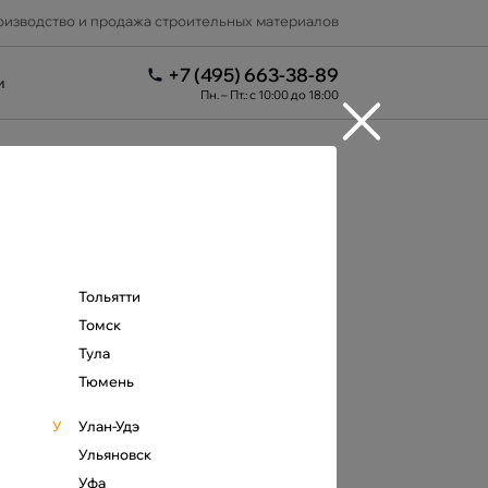
изводство и продажа строительных материалов
+7 (495) 663-38-89
и
Пн. – Пт.: с 10:00 до 18:00
Тольятти
Томск
Тула
Тюмень
У
Улан-Удэ
Ульяновск
Уфа