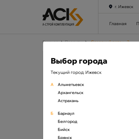
г. Ижевск
Главная
П
Главная
Проекты
«Северный поток - 2»
Выбор города
Сила Сибири
Текущий город: Ижевск
Северный поток - 2
А
Альметьевск
Архангельск
Астрахань
Джубга-Лазаревское-
Сочи
Б
Барнаул
Белгород
Дзуарикау-Цхинвал
Бийск
Брянск