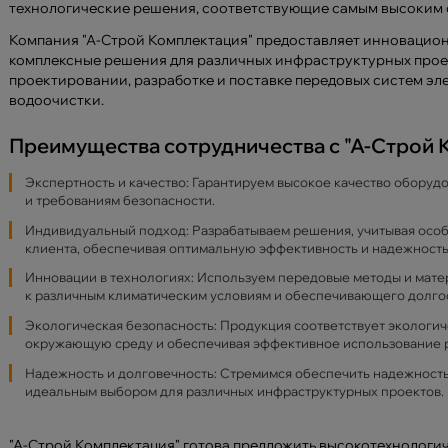
технологические решения, соответствующие самым высоким с
Компания "А-Строй Комплектация" предоставляет инновацио
комплексные решения для различных инфраструктурных прое
проектировании, разработке и поставке передовых систем эл
водоочистки.
Преимущества сотрудничества с "А-Строй 
Экспертность и качество: Гарантируем высокое качество оборуд
и требованиям безопасности.
Индивидуальный подход: Разрабатываем решения, учитывая особ
клиента, обеспечивая оптимальную эффективность и надежность
Инновации в технологиях: Используем передовые методы и мате
к различным климатическим условиям и обеспечивающего долго
Экологическая безопасность: Продукция соответствует экологич
окружающую среду и обеспечивая эффективное использование 
Надежность и долговечность: Стремимся обеспечить надежность 
идеальным выбором для различных инфраструктурных проектов.
"А-Строй Комплектация" готова предложить высокотехнологич