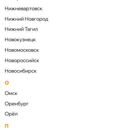
Нижневартовск
Малые архитектурные формы
Нижний Новгород
Нижний Тагил
Оформите заявку на услугу
Новокузнецк
Мы свяжемся с вами в ближайшее время и ответим
Новомосковск
на все интересующие вопросы
Новороссийск
ПОЛУЧИТЬ КОНСУЛЬТАЦИЮ
Новосибирск
О
Омск
Оренбург
Доставка
в любой
регион РФ
Орёл
П