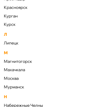
Трубы;
Красноярск
Плиты дорожные и аэродромные;
Курган
Сваи;
Курск
Элементы ограждений;
Л
Элементы коллекторов;
Липецк
Элементы благоустройства
М
Магнитогорск
Производство по технологии
Махачкала
вибропрессования:
Москва
Тротуарная плитка;
Мурманск
Бордюрный камень;
Н
Набережные Челны
Стеновые блоки;