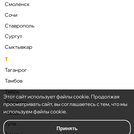
Смоленск
Услуги
Сочи
Проекты
Ставрополь
Новости
Сургут
О компании
Сыктывкар
Контакты
Т
Таганрог
+7 (495) 663-38-89
Тамбов
info@a-stroy.net
Тверь
Этот сайт использует файлы cookie. Продолжая
Тольятти
© 2023 Все права защищены.
просматривать сайт, вы соглашаетесь с тем, что мы
используем файлы cookie.
Томск
Политика конфиденциальности
Тула
Сделано в КОСМОДЕВ
Принять