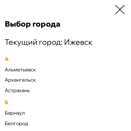
Выбор города
г. Ижевск
+7 (495) 663-38-89
Главная
Услуги
Производство
Текущий город: Ижевск
Проектирование
Производство
Ст
А
Альметьевск
Производство
Архангельск
Астрахань
Б
Барнаул
Компания «А-Строй Комплектация» -
Белгород
производитель строительных материалов и