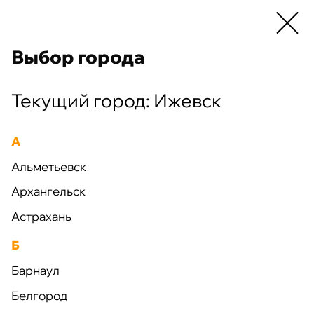
Выбор города
г. Ижевск
+7 (495) 663-38-89
Текущий город: Ижевск
А
Альметьевск
Архангельск
Астрахань
Б
Барнаул
Белгород