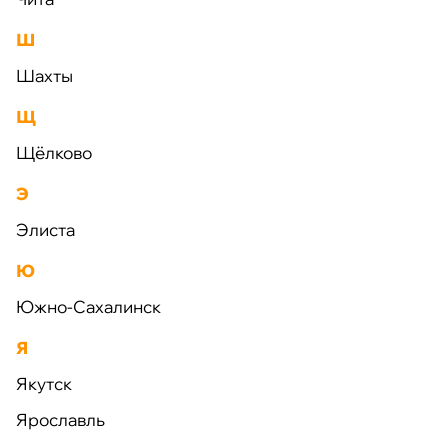
наша производственная команда возьмет на
Ш
себя эту ответственность. Мы строго
контролируем качество на каждом этапе
Шахты
производства, обеспечивая, что все изделия
Щ
соответствуют самым высоким стандартам.
Щёлково
4. Логистика
Э
Элиста
Важной частью нашей работы является
гарантирование того, что ваши строительные
Ю
материалы доставятся вовремя и в целости.
Южно-Сахалинск
Наша команда логистики с учетом всех
нюансов будет координировать доставку,
Я
обеспечивая своевременность и
Якутск
эффективность на каждом этапе.
Ярославль
При необходимости