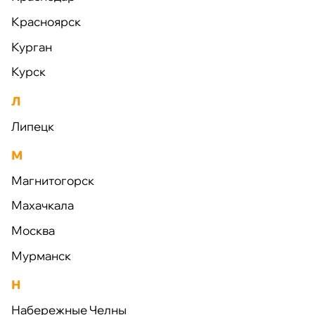
Красноярск
Курган
Курск
Л
Элементы дорожного
Опоры линий
строительства
электропередач
Липецк
М
Магнитогорск
Махачкала
Москва
Системы
Электротехническое
Мурманск
водоподготовки и
оборудование
Н
водоочистки
Набережные Челны