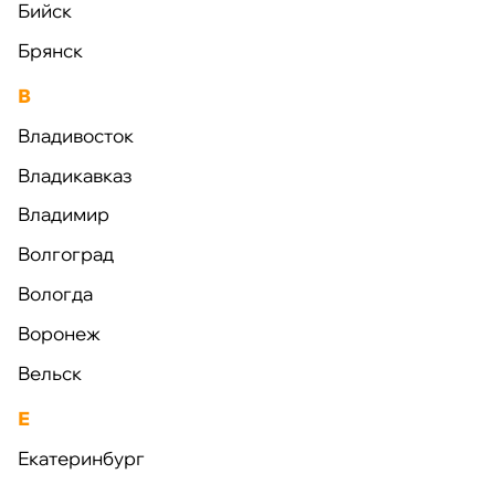
Комплексные
решения
Бийск
для строительства
Брянск
Комплектация строительных объектов «под ключ»
В
Владивосток
Владикавказ
Быстровозводимые
Опорно-
Владимир
здания
укрепительные
Волгоград
конструкции
Вологда
Воронеж
Вельск
Е
Металлоконструкции,
Наружные и
Екатеринбург
металлопрокат,
внутренние сети