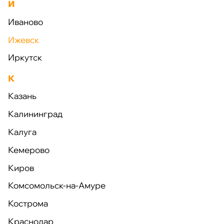
арматура
И
Иваново
Ижевск
Иркутск
К
Мультимедиа
Инженерные
коммуникации
Казань
Калининград
Калуга
Кемерово
Киров
Комсомольск-на-Амуре
Натуральный
Светопрозрачные
камень
конструкции
Кострома
Краснодар