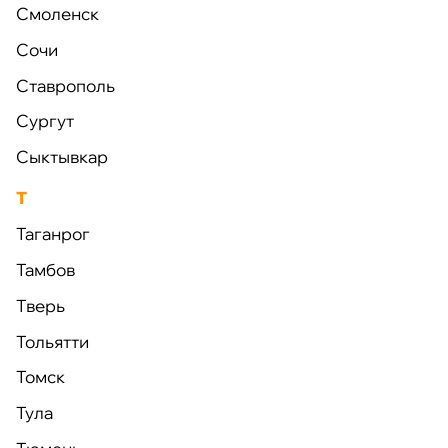
Смоленск
Комплектация
Сочи
Ставрополь
Сургут
Сыктывкар
Т
Таганрог
Этапы работы
Тамбов
Тверь
Тольятти
1. Консультация
Томск
Наша команда специалистов уделит время для
Тула
изучения ваших потребностей, пристально
изучая каждую деталь вашего проекта. Мы