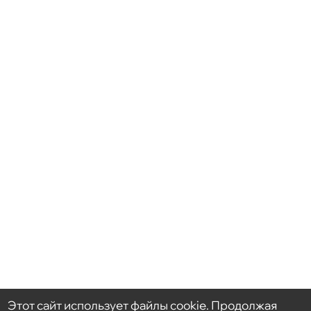
Главная
Продукция
Услуги
Проекты
Новости
О компании
Контакты
+7 (495) 663-38-89
info@a-stroy.net
Этот сайт использует файлы cookie. Продолжая