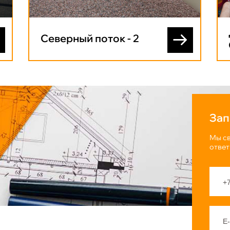
Северный поток - 2
Зап
Мы св
ответ