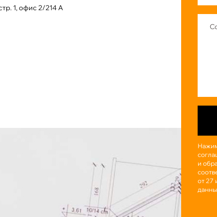
стр. 1, офис 2/214 А
Нажим
согла
и обр
соотв
от 27
данны