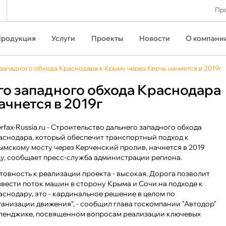
Про
родукция
Услуги
Проекты
Новости
О компани
западного обхода Краснодара к Крыму через Керчь начнется в 2019г
го западного обхода Краснодара
ачнется в 2019г
erfax-Russia.ru - Строительство дальнего западного обхода
аснодара, который обеспечит транспортный подход к
ымскому мосту через Керченский пролив, начнется в 2019
ду, сообщает пресс-служба администрации региона.
отовность к реализации проекта - высокая. Дорога позволит
звести поток машин в сторону Крыма и Сочи на подходе к
аснодару, это - кардинальное решение в целом по
ганизации движения", - сообщил глава госкомпании "Автодор"
Геленджике, посвященном вопросам реализации ключевых