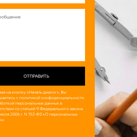
ОТПРАВИТЬ
ая на кнопку «Начать диалог», Вы
шаетесь с политикой конфиденциальности
аботкой персональных данных в
етствии со статьей 9 Федерального закона
 июля 2006 г. N 152-ФЗ «О персональных
х»