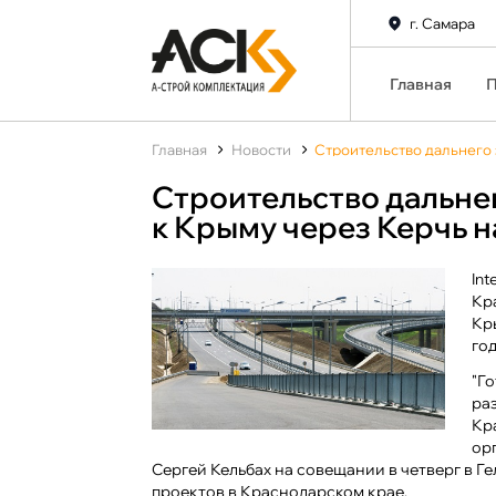
г. Самара
Главная
П
Главная
Новости
Строительство дальнего 
Строительство дальне
к Крыму через Керчь н
Int
Кр
Кр
го
"Г
ра
Кр
ор
Сергей Кельбах на совещании в четверг в 
проектов в Краснодарском крае.