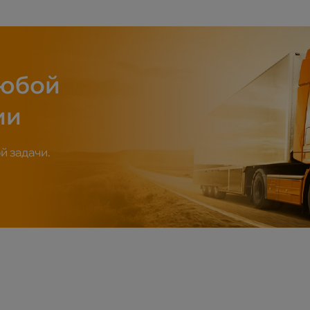
любой
ии
 задачи.