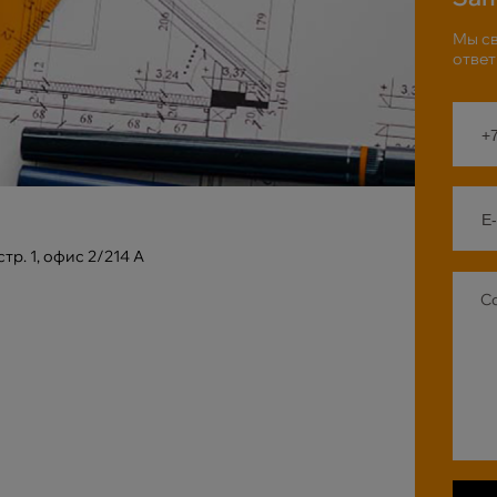
Мы св
ответ
стр. 1, офис 2/214 А