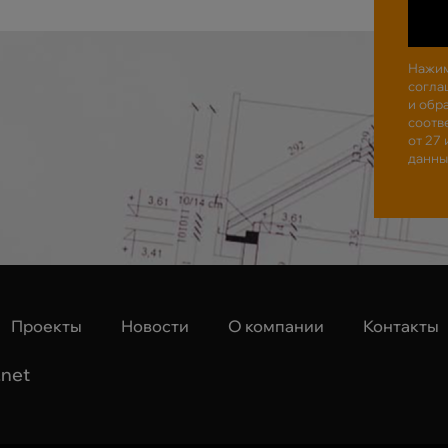
Нажим
согла
и обр
соотв
от 27
данны
Проекты
Новости
О компании
Контакты
.net