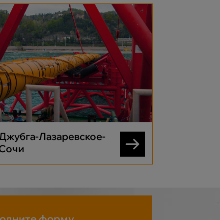
Джубга-Лазаревское-
Дзуарик
Сочи
олните форму