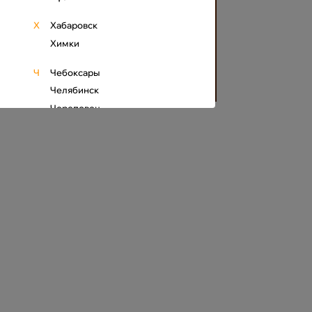
Х
Хабаровск
Химки
Ч
Чебоксары
Челябинск
Череповец
Чита
Ш
Шахты
Щ
Щёлково
Э
Элиста
Ю
Южно-Сахалинск
Я
Якутск
Ярославль