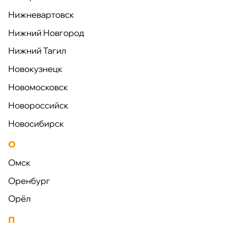
Нижневартовск
Нижний Новгород
Нижний Тагил
Новокузнецк
Новомосковск
Новороссийск
Новосибирск
О
Омск
Доставка в любой
Оренбург
регион России
Орёл
Находим решения для любой задачи. Быстро
П