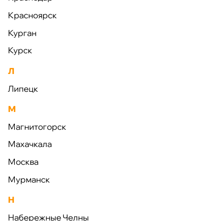
энергобезопасности. Здесь нужно
Красноярск
руководствоваться прежде всего экономическими
Курган
интересами», — сказал «Известиям» евродепутат.
Курск
10 Декабря 2018
Л
Липецк
Доставка
в любой
регион РФ
М
Магнитогорск
Махачкала
Москва
Мурманск
Н
Набережные Челны