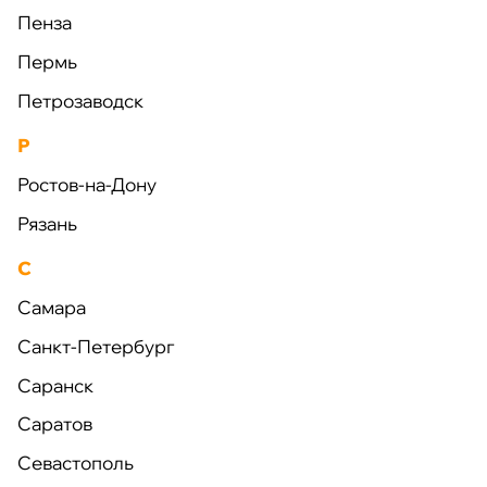
и удобно.
Пенза
Пермь
Петрозаводск
Р
Ростов-на-Дону
Наши проекты
Рязань
С
Самара
Санкт-Петербург
Саранск
Саратов
Сила Сибири
Северный поток - 2
Джубга-
Севастополь
Лазаревс