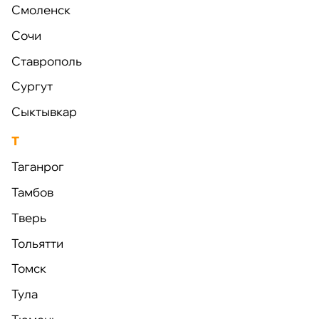
Смоленск
Сочи
Ставрополь
Заполните форму
Сургут
Сыктывкар
Мы свяжемся с вами в ближайшее время и ответим
на все вопросы.
Т
Таганрог
Тамбов
Тверь
Тольятти
Томск
Тула