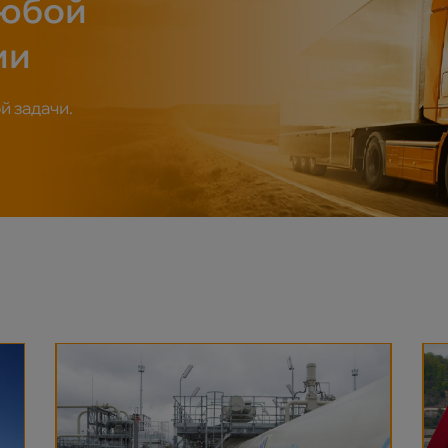
любой
ии
 задачи.