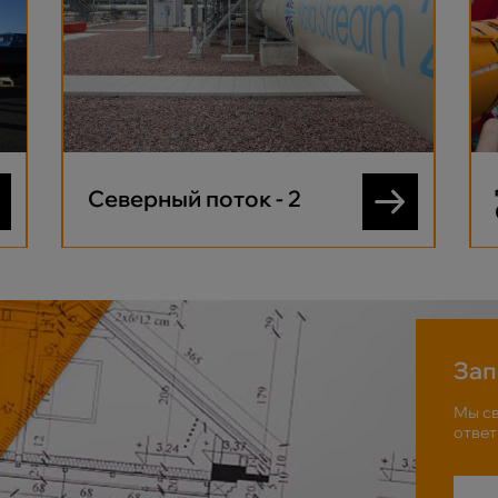
Северный поток - 2
Зап
Мы св
ответ