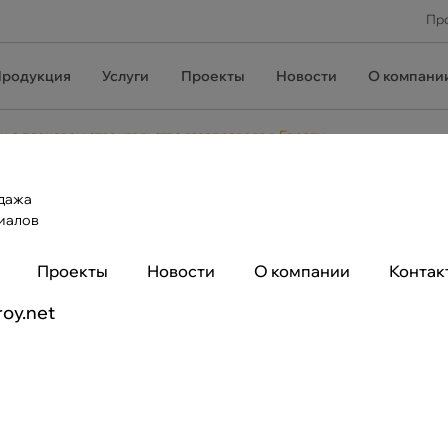
Про
родукция
Услуги
Проекты
Новости
О компани
и о плановом строительстве газопровода в Европу
или о плановом строительстве
дажа
иалов
оительство «Северного потока – 2» (СП-2) идет в строгом
Проекты
Новости
О компании
Контак
ответствии с утвержденным расписанием. Об этом
звестиям» сообщил официальный представитель компании-
roy.net
ератора проекта Nord Stream 2 AG Йенс Мюллер.
оект продвигается в соответствии с расписанием. На конец
бря 2018 года заложено более 300 км труб», — рассказал
ллер.
ировать политические споры и дебаты вокруг проекта, так как
ку газопровода.