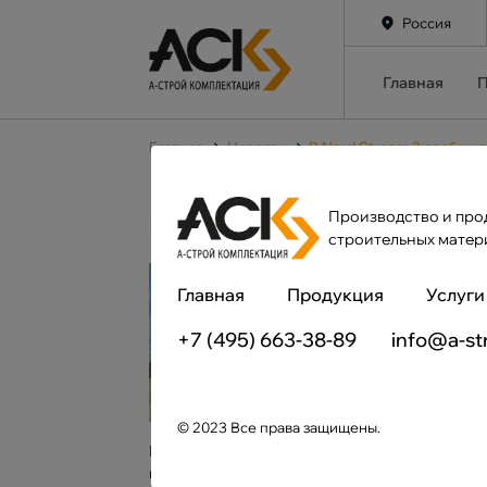
Россия
Главная
П
Главная
Новости
В Nord Stream 2 сообщил
В Nord Stream 2 сообщ
газопровода в Европу
Производство и про
строительных матер
Стр
Главная
Продукция
Услуги
со
«И
+7 (495) 663-38-89
info@a-st
оп
Пр
ноя
Мю
© 2023 Все права защищены.
При этом он отметил, что не может коммент
компания несет ответственность за проклад