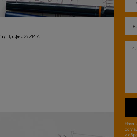
стр. 1, офис 2/214 А
Нажим
согла
и обр