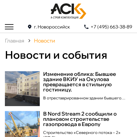
г. Новороссийск
+7 (495) 663-38-89
Главная
Новости
Новости и события
Изменение облика: Бывшее
здание ВКИУ на Окулова
превращается в стильную
гостиницу.
В отреставрированном здании бывшего
ВКИУ на улице Окулова появится роскошная
четырехзвездочная гостиница с уникальным
В Nord Stream 2 сообщили о
спа-центром. Решение о внешнем облике
плановом строительстве
гостиницы было согласовано властями, и мы,
газопровода в Европу
команда "А-Строй Комплектация", гордимся
тем, что наша компания принимала активное
Строительство «Северного потока – 2»
участие в этом увлекательном проекте.